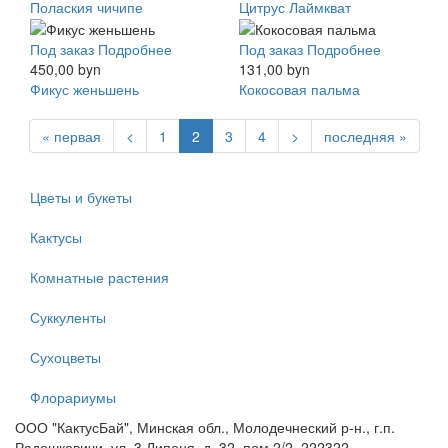
Полаския чичипе
Цитрус Лаймкват
Под заказ
Подробнее
Под заказ
Подробнее
450,00 byn
131,00 byn
Фикус женьшень
Кокосовая пальма
« первая
<
1
2
3
4
>
последняя »
Цветы и букеты
Кактусы
Комнатные растения
Суккуленты
Сухоцветы
Флорариумы
ООО "КактусБай", Минская обл., Молодечнеский р-н., г.п.
Радошковичи, ул. 3 Липеня, д. 32, пом 2/2, 222322.