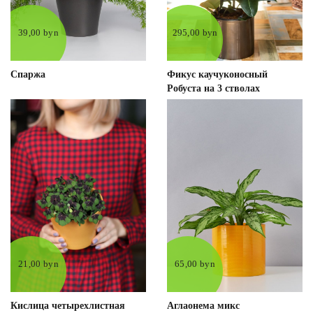
39,00 byn
295,00 byn
Спаржа
Фикус каучуконосный
Робуста на 3 стволах
21,00 byn
65,00 byn
Кислица четырехлистная
Аглаонема микс