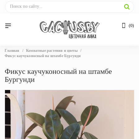
0
Вы
Главная
/
Комнатные растения и цветы
/
здесь
Фикус каучуконосный на штамбе Бургунди
Фикус каучуконосный на штамбе
Бургунди