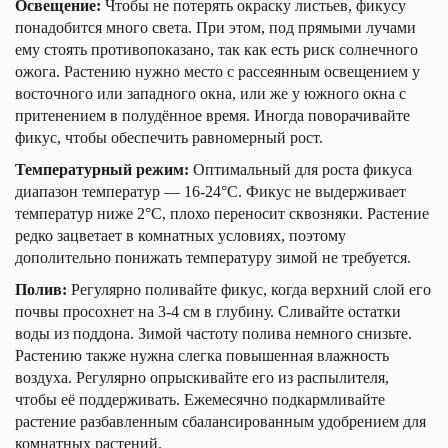
Освещение:
Чтобы не потерять окраску листьев, фикусу
понадобится много света. При этом, под прямыми лучами
ему стоять противопоказано, так как есть риск солнечного
ожога. Растению нужно место с рассеянным освещением у
восточного или западного окна, или же у южного окна с
притенением в полудённое время. Иногда поворачивайте
фикус, чтобы обеспечить равномерный рост.
Температурный режим:
Оптимальный для роста фикуса
диапазон температур — 16-24°С. Фикус не выдерживает
температур ниже 2°С, плохо переносит сквозняки. Растение
редко зацветает в комнатных условиях, поэтому
дополительно понижать температуру зимой не требуется.
Полив:
Регулярно поливайте фикус, когда верхний слой его
почвы просохнет на 3-4 см в глубину. Сливайте остатки
воды из поддона. Зимой частоту полива немного снизьте.
Растению также нужна слегка повышенная влажность
воздуха. Регулярно опрыскивайте его из распылителя,
чтобы её поддерживать. Ежемесячно подкармливайте
растение разбавленным сбалансированным удобрением для
комнатных растений.