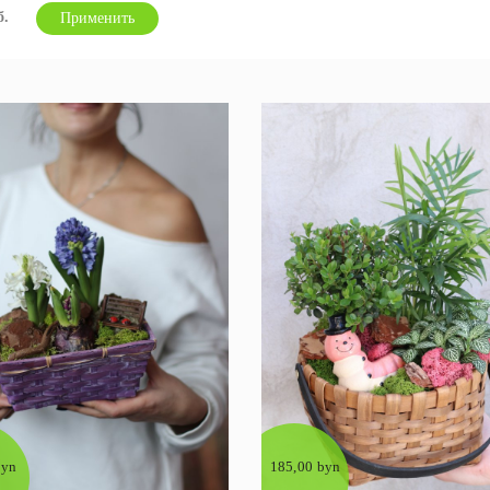
Применить
byn
185,00 byn