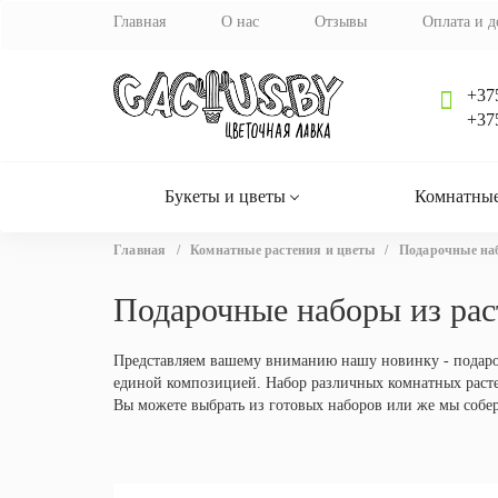
Главная
О нас
Отзывы
Оплата и д
+37
+37
Букеты и цветы
Комнатные
Вы
Главная
/
Комнатные растения и цветы
/
Подарочные на
здесь
Подарочные наборы из рас
Представляем вашему вниманию нашу новинку - подароч
единой композицией. Набор различных комнатных расте
Вы можете выбрать из готовых наборов или же мы собе