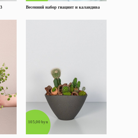
3
Весенний набор гиацинт и каландива
е
Под заказ
Подробнее
105,00 byn