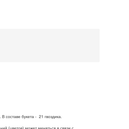
 В составе букета - 21 гвоздика.
ний (цветов) может меняться в связи с