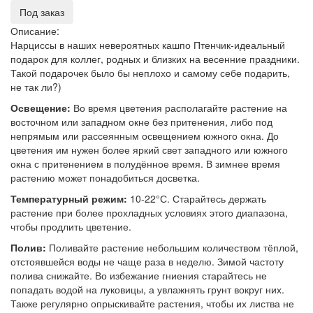
Под заказ
Описание:
Нарциссы в наших невероятных кашпо Птенчик-идеальный
подарок для коллег, родных и близких на весенние праздники.
Такой подарочек было бы неплохо и самому себе подарить,
не так ли?)
Освещение:
Во время цветения располагайте растение на
восточном или западном окне без притенения, либо под
непрямым или рассеянным освещением южного окна. До
цветения им нужен более яркий свет западного или южного
окна с притенением в полудённое время. В зимнее время
растению может понадобиться досветка.
Температурный режим:
10-22°С. Старайтесь держать
растение при более прохладных условиях этого диапазона,
чтобы продлить цветение.
Полив:
Поливайте растение небольшим количеством тёплой,
отстоявшейся воды не чаще раза в неделю. Зимой частоту
полива снижайте. Во избежание гниения старайтесь не
попадать водой на луковицы, а увлажнять грунт вокруг них.
Также регулярно опрыскивайте растения, чтобы их листва не