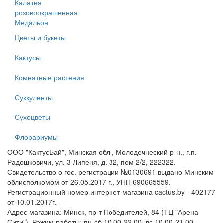
Калатея
розовоокрашенная
Медальон
Цветы и букеты
Кактусы
Комнатные растения
Суккуленты
Сухоцветы
Флорариумы
ООО "КактусБай", Минская обл., Молодечнеский р-н., г.п.
Радошковичи, ул. 3 Липеня, д. 32, пом 2/2, 222322.
Свидетельство о гос. регистрации №0130691 выдано Минским
облисполкомом от 26.05.2017 г., УНП 690665559.
Регистрационный номер интернет-магазина cactus.by - 402177
от 10.01.2017г.
Адрес магазина: Минск, пр-т Победителей, 84 (ТЦ "Арена
Сити"). Режим работы: пн-сб 10.00-22.00, вс 10.00-21.00