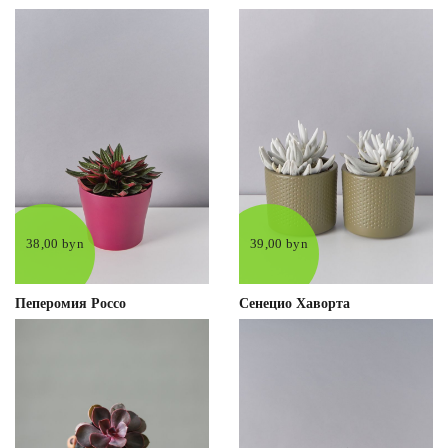
38,00 byn
39,00 byn
Пеперомия Россо
Сенецио Хаворта