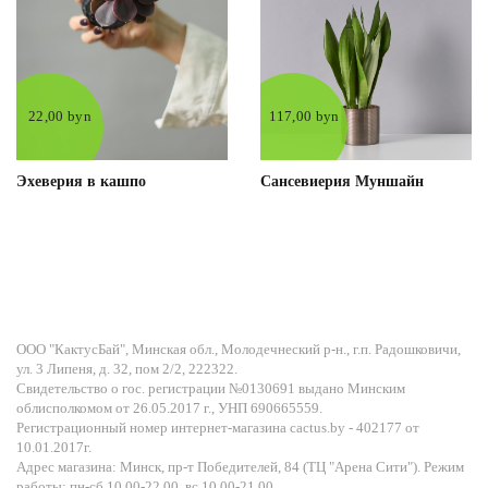
22,00 byn
117,00 byn
Эхеверия в кашпо
Сансевиерия Муншайн
ООО "КактусБай", Минская обл., Молодечнеский р-н., г.п. Радошковичи,
ул. 3 Липеня, д. 32, пом 2/2, 222322.
Свидетельство о гос. регистрации №0130691 выдано Минским
облисполкомом от 26.05.2017 г., УНП 690665559.
Регистрационный номер интернет-магазина cactus.by - 402177 от
10.01.2017г.
Адрес магазина: Минск, пр-т Победителей, 84 (ТЦ "Арена Сити"). Режим
работы: пн-сб 10.00-22.00, вс 10.00-21.00