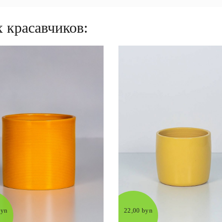
 красавчиков:
byn
22,00 byn