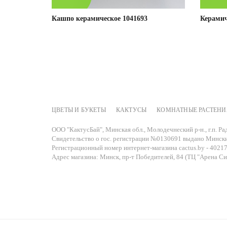
Кашпо керамическое 1041693
Керамич
ЦВЕТЫ И БУКЕТЫ
КАКТУСЫ
КОМНАТНЫЕ РАСТЕНИ
Подробнее
ООО "КактусБай", Минская обл., Молодечнеский р-н., г.п. Рад
Свидетельство о гос. регистрации №0130691 выдано Мински
Регистрационный номер интернет-магазина cactus.by - 40217
Адрес магазина: Минск, пр-т Победителей, 84 (ТЦ "Арена Сит