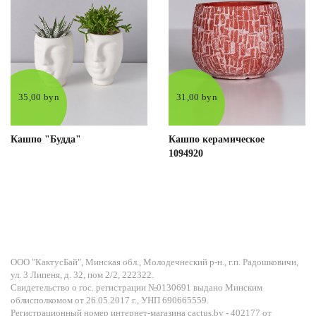
35,00 byn
31,00 byn
Кашпо "Будда"
Кашпо керамическое
1094920
ООО "КактусБай", Минская обл., Молодечнеский р-н., г.п. Радошковичи,
ул. 3 Липеня, д. 32, пом 2/2, 222322.
Свидетельство о гос. регистрации №0130691 выдано Минским
облисполкомом от 26.05.2017 г., УНП 690665559.
Регистрационный номер интернет-магазина cactus.by - 402177 от