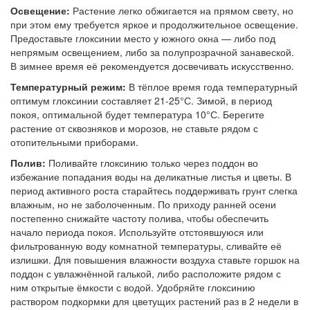
Освещение:
Растение легко обжигается на прямом свету, но
при этом ему требуется яркое и продолжительное освещение.
Предоставьте глоксинии место у южного окна — либо под
непрямым освещением, либо за полупрозрачной занавеской.
В зимнее время её рекомендуется досвечивать искусственно.
Температурный режим:
В тёплое время года температурный
оптимум глоксинии составляет 21-25°С. Зимой, в период
покоя, оптимальной будет температура 10°С. Берегите
растение от сквозняков и морозов, не ставьте рядом с
отопительными приборами.
Полив:
Поливайте глоксинию только через поддон во
избежание попадания воды на деликатные листья и цветы. В
период активного роста старайтесь поддерживать грунт слегка
влажным, но не заболоченным. По приходу ранней осени
постепенно снижайте частоту полива, чтобы обеспечить
начало периода покоя. Используйте отстоявшуюся или
фильтрованную воду комнатной температуры, сливайте её
излишки. Для повышения влажности воздуха ставьте горшок на
поддон с увлажнённой галькой, либо расположите рядом с
ним открытые ёмкости с водой. Удобряйте глоксинию
раствором подкормки для цветущих растений раз в 2 недели в