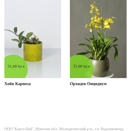
31,00 byn
55,00 byn
Хойя Карноза
Орхидея Онцидиум
ООО "КактусБай", Минская обл., Молодечнеский р-н., г.п. Радошковичи,