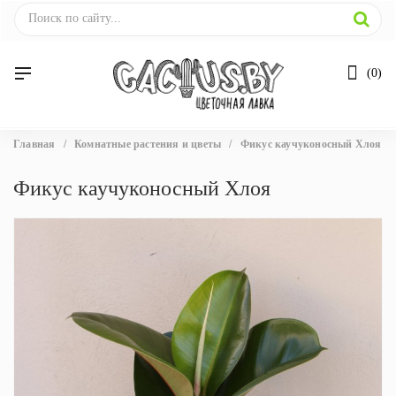
0
Вы
Главная
/
Комнатные растения и цветы
/
Фикус каучуконосный Хлоя
здесь
Фикус каучуконосный Хлоя