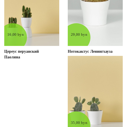
16,00 byn
29,00 byn
Цереус перуанский
Нотокактус Ленингхауза
Паолина
35,00 byn