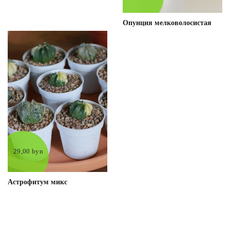
Опунция мелковолосистая
29,00 byn
Астрофитум микс