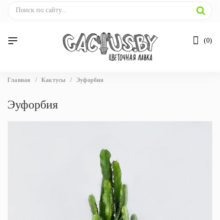
0
Вы
Главная
/
Кактусы
/
Эуфорбия
здесь
Эуфорбия