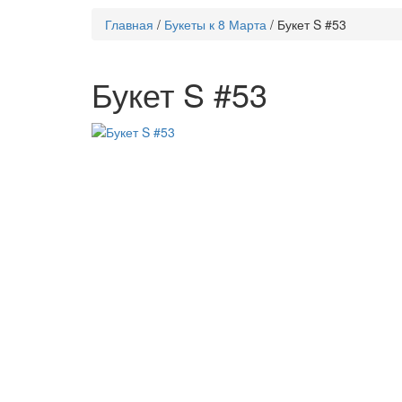
Вы
Главная
/
Букеты к 8 Марта
/
Букет S #53
здесь
Букет S #53