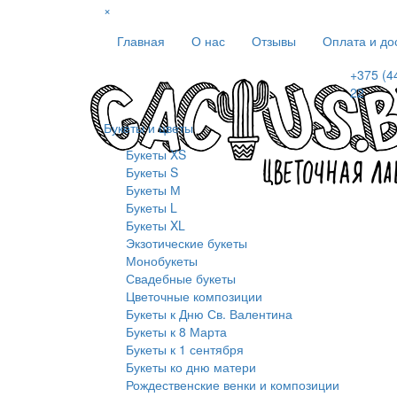
×
Главная
О нас
Отзывы
Оплата и до
+375 (4
22
Букеты и цветы
Букеты XS
Букеты S
Букеты М
Букеты L
Букеты XL
Экзотические букеты
Монобукеты
Свадебные букеты
Цветочные композиции
Букеты к Дню Св. Валентина
Букеты к 8 Марта
Букеты к 1 сентября
Букеты ко дню матери
Рождественские венки и композиции