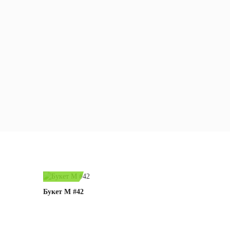
105,00 byn
Букет М #42
е
Под заказ
Подробнее