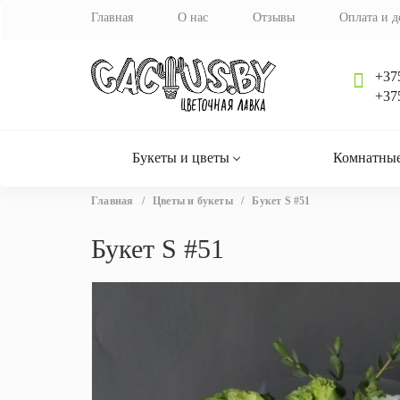
Главная
О нас
Отзывы
Оплата и д
+37
+37
Букеты и цветы
Комнатные
Вы
Главная
/
Цветы и букеты
/
Букет S #51
здесь
Букет S #51