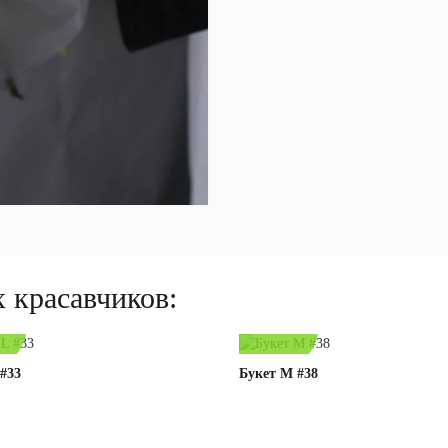
 красавчиков:
byn
76,00 byn
 #33
Букет M #38
Под заказ
Подробнее
Под заказ
Подробне