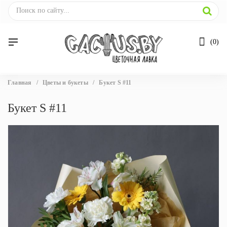
0
Вы
Главная
/
Цветы и букеты
/
Букет S #11
здесь
Букет S #11