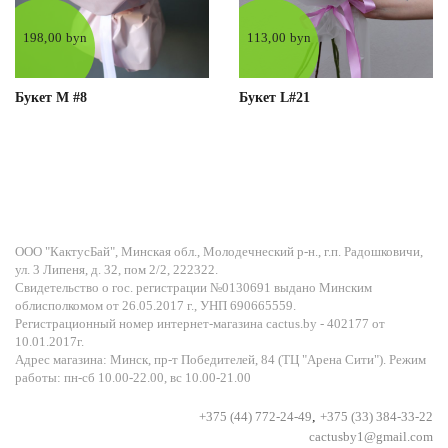
198,00 byn
113,00 byn
Букет M #8
Букет L#21
ООО "КактусБай", Минская обл., Молодечнеский р-н., г.п. Радошковичи,
ул. 3 Липеня, д. 32, пом 2/2, 222322.
Свидетельство о гос. регистрации №0130691 выдано Минским
облисполкомом от 26.05.2017 г., УНП 690665559.
Регистрационный номер интернет-магазина cactus.by - 402177 от
10.01.2017г.
Адрес магазина: Минск, пр-т Победителей, 84 (ТЦ "Арена Сити"). Режим
работы: пн-сб 10.00-22.00, вс 10.00-21.00
+375 (44) 772-24-49
,
+375 (33) 384-33-22
cactusby1@gmail.com