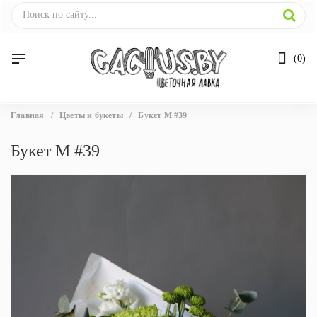
0
Вы
Главная
/
Цветы и букеты
/
Букет М #39
здесь
Букет М #39