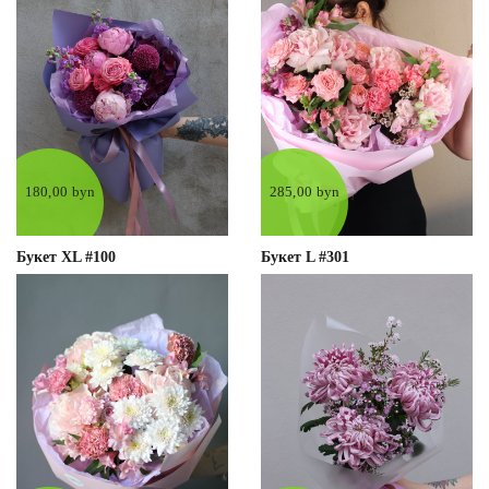
180,00 byn
285,00 byn
Букет XL #100
Букет L #301