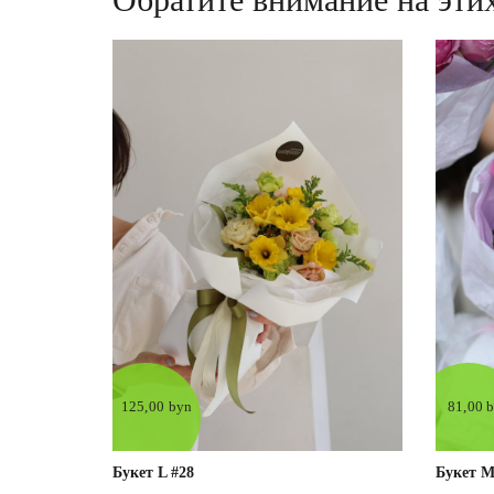
125,00 byn
81,00 
Букет L #28
Букет М