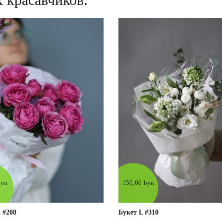
byn
150,00 byn
 #208
Букет L #310