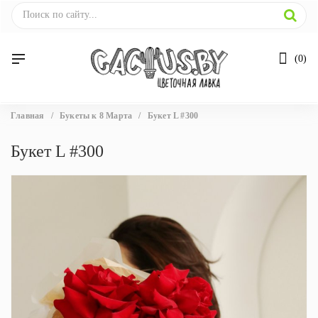
0
Вы
Главная
/
Букеты к 8 Марта
/
Букет L #300
здесь
Букет L #300