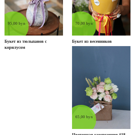
95,00 byn
70,00 byn
Букет из тюльпанов c
Букет из весенников
корилусом
65,00 byn
Цветочная композиция #18