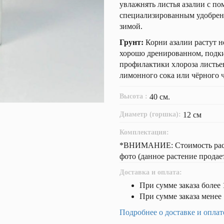
увлажнять листья азалии с п
специализированным удобрение
зимой.
Грунт:
Корни азалии растут не
хорошо дренированном, подки
профилактики хлороза листье
лимонного сока или чёрного ч
Высота :
40 см.
Диаметр (горшка):
12 см
Комплектация:
*ВНИМАНИЕ: Стоимость расте
фото (данное растение продае
Доставка и оплата:
При сумме заказа более 
При сумме заказа менее 
Подробнее о доставке и оплат