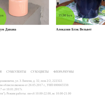
byn
35,00 byn
ум Давана
Алоказия Блэк Вельвет
Я
СУККУЛЕНТЫ
СУХОЦВЕТЫ
ФЛОРАРИУМЫ
Под заказ
Подробнее
Под заказ
Подробне
ошковичи, ул. 3 Липеня, д. 32, пом 2/2, 222322.
м облисполкомом от 26.05.2017 г., УНП 690665559.
7 от 10.01.2017г.
и"). Режим работы: пн-сб 10.00-22.00, вс 10.00-21.00