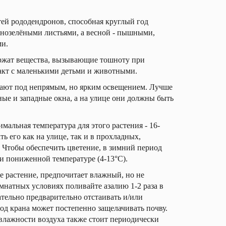
тей рододендронов, способная круглый год
нозелёными листьями, а весной - пышными,
и.
ржат вещества, вызывающие тошноту при
акт с маленькими детьми и животными.
ают под непрямым, но ярким освещением. Лучше
ные и западные окна, а на улице они должны быть
мальная температура для этого растения - 16-
ь его как на улице, так и в прохладных,
Чтобы обеспечить цветение, в зимний период
и пониженной температуре (4-13°С).
е растение, предпочитает влажный, но не
мнатных условиях поливайте азалию 1-2 раза в
тельно предварительно отстаивать и/или
 под крана может постепенно защелачивать почву.
влажности воздуха также стоит периодически