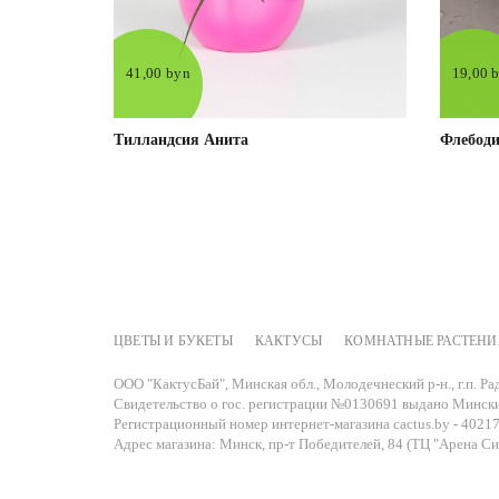
41,00 byn
19,00 
Тилландсия Анита
Флебоди
ЦВЕТЫ И БУКЕТЫ
КАКТУСЫ
КОМНАТНЫЕ РАСТЕНИ
Под заказ
Подробнее
ООО "КактусБай", Минская обл., Молодечнеский р-н., г.п. Рад
Свидетельство о гос. регистрации №0130691 выдано Мински
Регистрационный номер интернет-магазина cactus.by - 40217
Адрес магазина: Минск, пр-т Победителей, 84 (ТЦ "Арена Сит