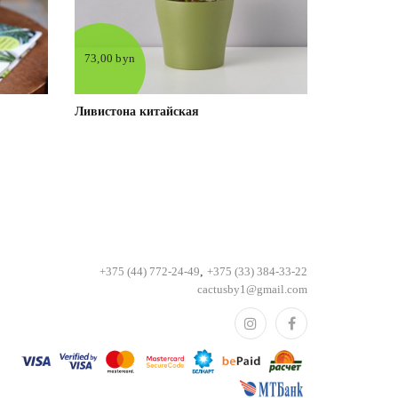
73,00 byn
Ливистона китайская
+375 (44) 772-24-49
,
+375 (33) 384-33-22
cactusby1@gmail.com
е
Под заказ
Подробнее