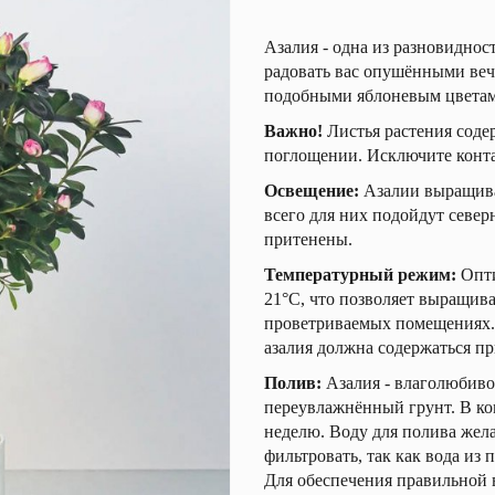
Азалия - одна из разновиднос
радовать вас опушёнными веч
подобными яблоневым цветам
Важно!
Листья растения соде
поглощении. Исключите конт
Освещение:
Азалии выращив
всего для них подойдут север
притенены.
Температурный режим:
Опти
21°С, что позволяет выращиват
проветриваемых помещениях. 
азалия должна содержаться пр
Полив:
Азалия - влаголюбиво
переувлажнённый грунт. В ко
неделю. Воду для полива жела
фильтровать, так как вода из
Для обеспечения правильной 