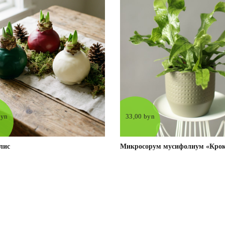
byn
33,00 byn
лис
Микросорум мусифолиум «Кро