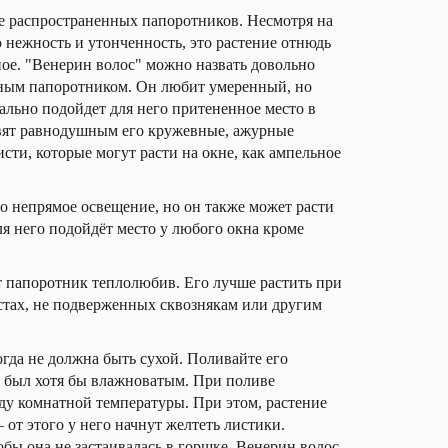
е распространенных папоротников. Несмотря на
ежность и утонченность, это растение отнюдь
ное. "Венерин волос" можно назвать довольно
ным папоротником. Он любит умеренный, но
ально подойдет для него притененное место в
авят равнодушным его кружевные, ажурные
исти, которые могут расти на окне, как ампельное
 непрямое освещение, но он также может расти
я него подойдёт место у любого окна кроме
 папоротник теплолюбив. Его лучше растить при
стах, не подверженных сквознякам или другим
гда не должна быть сухой. Поливайте его
а был хотя бы влажноватым. При поливе
ду комнатной температуры. При этом, растение
 от этого у него начнут желтеть листики.
обы она не застаивалась в горшке. Венерин волос