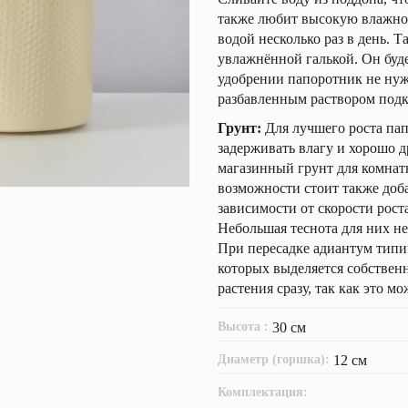
также любит высокую влажнос
водой несколько раз в день. 
увлажнённой галькой. Он буде
удобрении папоротник не нуж
разбавленным раствором под
Грунт:
Для лучшего роста пап
задерживать влагу и хорошо д
магазинный грунт для комнат
возможности стоит также доб
зависимости от скорости роста
Небольшая теснота для них не
При пересадке адиантум типич
которых выделяется собствен
растения сразу, так как это м
Высота :
30 см
Диаметр (горшка):
12 см
Комплектация: