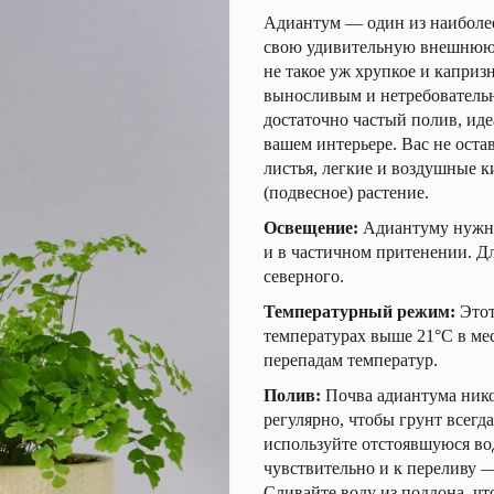
Адиантум — один из наиболе
свою удивительную внешнюю н
не такое уж хрупкое и каприз
выносливым и нетребователь
достаточно частый полив, иде
вашем интерьере. Вас не ост
листья, легкие и воздушные к
(подвесное) растение.
Освещение:
Адиантуму нужно
и в частичном притенении. Дл
северного.
Температурный режим:
Этот
температурах выше 21°С в ме
перепадам температур.
Полив:
Почва адиантума нико
регулярно, чтобы грунт всегд
используйте отстоявшуюся во
чувствительно и к переливу —
Сливайте воду из поддона, чт