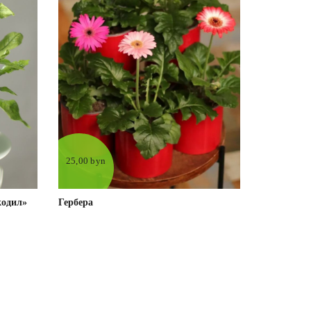
25,00 byn
кодил»
Гербера